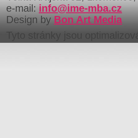
e-mail:
info@ime-mba.cz
Design by
Bon Art Media
Tyto stránky jsou optimalizo