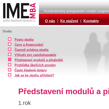
Vysokoškolský postgraduální studijní progra
O nás
|
Ke stažení
|
Kontakty
Studia:
Popis studia
Ceny a financování
Časové schéma studia
Výhody pro zaměstnavatele
Představení modulů a předmětů
Prohlídka školících prostor
Často kladené dotazy
Jak se ke studiu přihlásit?
Představení modulů a 
1.rok